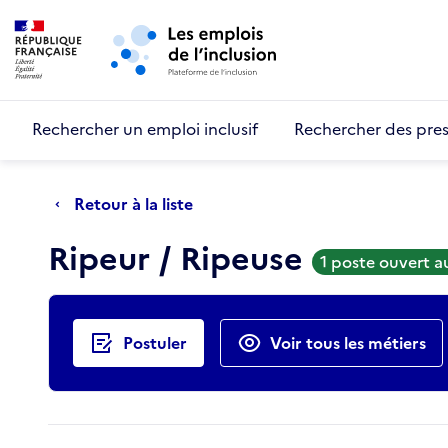
Retour au début de la page
Panneau de gestion des cookies
Aller au menu principal
Aller au contenu principal
Rechercher un emploi inclusif
Rechercher des pres
Retour à la liste
Ripeur / Ripeuse
1 poste ouvert 
Actions rapides
Postuler
Voir tous les métiers