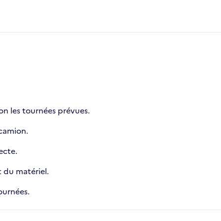
on les tournées prévues.
 camion.
ecte.
t du matériel.
ournées.