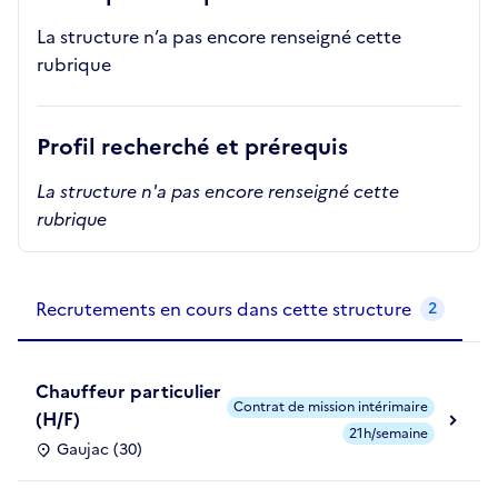
La structure n’a pas encore renseigné cette
rubrique
Profil recherché et prérequis
La structure n'a pas encore renseigné cette
rubrique
Recrutements de la structure
slide
1
of 1
Recrutements en cours dans cette structure
2
Chauffeur particulier
Contrat de mission intérimaire
(H/F)
21h/semaine
Gaujac (30)