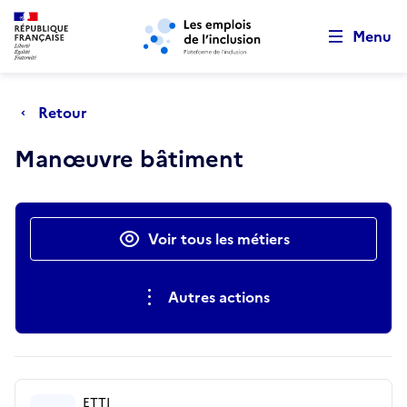
Retour au début de la page
Panneau de gestion des cookies
Aller au menu principal
Aller au contenu principal
Menu
Retour
Manœuvre bâtiment
Actions rapides
Voir tous les métiers
Autres actions
ETTI