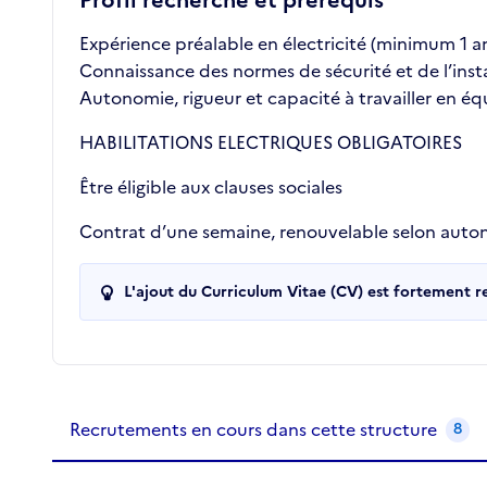
Profil recherché et prérequis
Expérience préalable en électricité (minimum 1 an
Connaissance des normes de sécurité et de l’insta
Autonomie, rigueur et capacité à travailler en éq
HABILITATIONS ELECTRIQUES OBLIGATOIRES
Être éligible aux clauses sociales
Contrat d’une semaine, renouvelable selon aut
L'ajout du Curriculum Vitae (CV) est fortement 
Recrutements de la structure
slide
1
of 1
Recrutements en cours dans cette structure
8