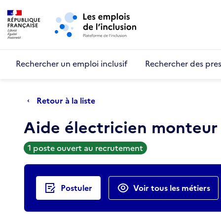
Retour au début de la page
Panneau de gestion des cookies
Aller au menu principal
Aller au contenu principal
Rechercher un emploi inclusif
Rechercher des pres
Retour à la liste
Aide électricien monteur
1 poste ouvert au recrutement
Actions rapides
Postuler
Voir tous les métiers