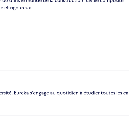
F ou dans le monde de la construction navale composite
e et rigoureux
ersité, Eureka s'engage au quotidien à étudier toutes les c