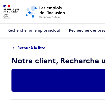
Retour au début de la page
Panneau de gestion des cookies
Aller au menu principal
Aller au contenu principal
Rechercher un emploi inclusif
Rechercher des pres
Retour à la liste
Notre client, Recherche
Actions rapides