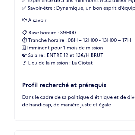
✅ Expérience de 5 ans minimums Accastilleur H/
✅ Savoir-être : Dynamique, un bon esprit d’équip
💡 A savoir
📋 Base horaire : 39H00
⏱️ Tranche horaire : 08H – 12H00 - 13H00 – 17H
🗓️ Imminent pour 1 mois de mission
💸 Salaire : ENTRE 12 et 13€/H BRUT
🚩 Lieu de la mission : La Ciotat
Profil recherché et prérequis
Dans le cadre de sa politique d'éthique et de div
de handicap, de manière juste et égale