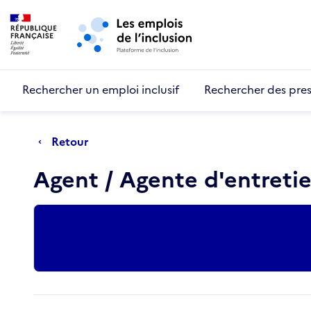
Retour au début de la page
Panneau de gestion des cookies
Aller au menu principal
Aller au contenu principal
Rechercher un emploi inclusif
Rechercher des pres
Retour
Agent / Agente d'entreti
Actions rapides