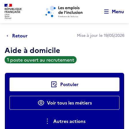
Retour au début de la page
Panneau de gestion des cookies
Aller au menu principal
Aller au contenu principal
Menu
Retour
Mise à jour le 19/05/2026
Aide à domicile
1 poste ouvert au recrutement
Actions rapides
Postuler
Voir tous les métiers
Autres actions