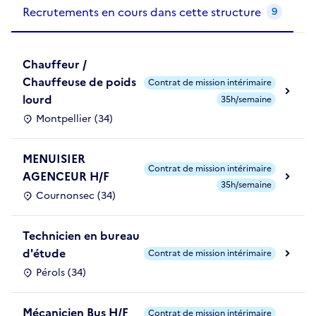
Recrutements de la structure
slide
1
of 1
Recrutements en cours dans cette structure
9
Chauffeur /
Chauffeuse de poids
Contrat de mission intérimaire
lourd
35h/semaine
Montpellier (34)
MENUISIER
Contrat de mission intérimaire
AGENCEUR H/F
35h/semaine
Cournonsec (34)
Technicien en bureau
d'étude
Contrat de mission intérimaire
Pérols (34)
Mécanicien Bus H/F
Contrat de mission intérimaire