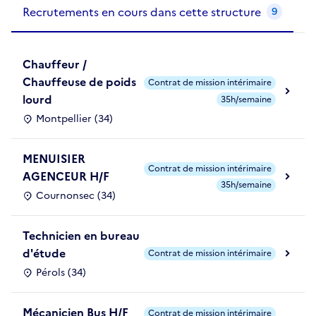
Recrutements de la structure
slide
1
of 1
Recrutements en cours dans cette structure
9
Chauffeur /
Chauffeuse de poids
Contrat de mission intérimaire
lourd
35h/semaine
Montpellier (34)
MENUISIER
Contrat de mission intérimaire
AGENCEUR H/F
35h/semaine
Cournonsec (34)
Technicien en bureau
d'étude
Contrat de mission intérimaire
Pérols (34)
Mécanicien Bus H/F
Contrat de mission intérimaire