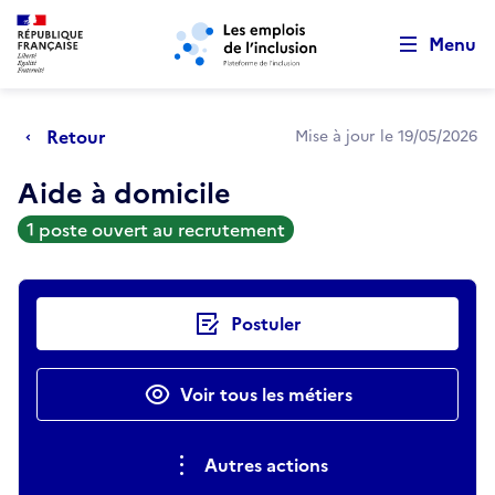
Retour au début de la page
Panneau de gestion des cookies
Aller au menu principal
Aller au contenu principal
Menu
Retour
Mise à jour le 19/05/2026
Aide à domicile
1 poste ouvert au recrutement
Actions rapides
Postuler
Voir tous les métiers
Autres actions