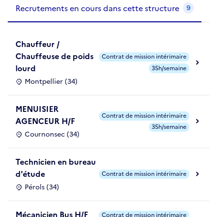
Recrutements de la structure
slide
1
of 1
Recrutements en cours dans cette structure
9
Chauffeur /
Chauffeuse de poids
Contrat de mission intérimaire
lourd
35h/semaine
Montpellier (34)
MENUISIER
Contrat de mission intérimaire
AGENCEUR H/F
35h/semaine
Cournonsec (34)
Technicien en bureau
d'étude
Contrat de mission intérimaire
Pérols (34)
Mécanicien Bus H/F
Contrat de mission intérimaire