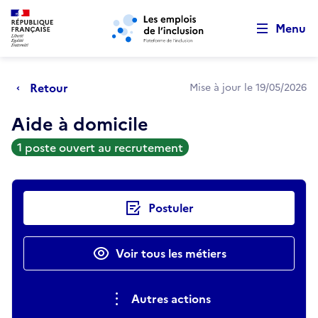
Retour au début de la page
Panneau de gestion des cookies
Aller au menu principal
Aller au contenu principal
Menu
Retour
Mise à jour le 19/05/2026
Aide à domicile
1 poste ouvert au recrutement
Actions rapides
Postuler
Voir tous les métiers
Autres actions