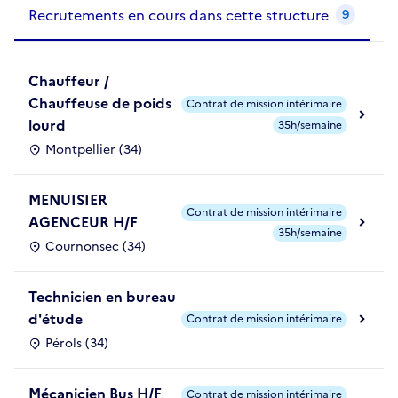
Recrutements de la structure
slide
1
of 1
Recrutements en cours dans cette structure
9
Chauffeur /
Chauffeuse de poids
Contrat de mission intérimaire
lourd
35h/semaine
Montpellier (34)
MENUISIER
Contrat de mission intérimaire
AGENCEUR H/F
35h/semaine
Cournonsec (34)
Technicien en bureau
d'étude
Contrat de mission intérimaire
Pérols (34)
Mécanicien Bus H/F
Contrat de mission intérimaire