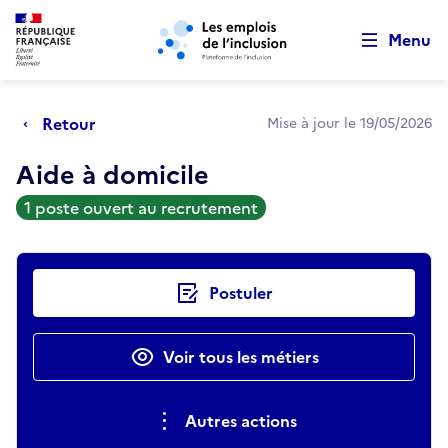
Retour au début de la page
Panneau de gestion des cookies
Aller au menu principal
Aller au contenu principal
Menu
Retour
Mise à jour le 19/05/2026
Aide à domicile
1 poste ouvert au recrutement
Actions rapides
Postuler
Voir tous les métiers
Autres actions