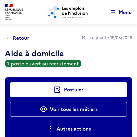
Retour au début de la page
Panneau de gestion des cookies
Aller au menu principal
Aller au contenu principal
Menu
Retour
Mise à jour le 19/05/2026
Aide à domicile
1 poste ouvert au recrutement
Actions rapides
Postuler
Voir tous les métiers
Autres actions