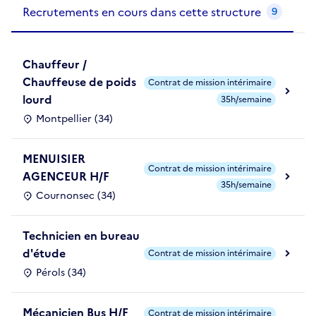
Recrutements de la structure
slide
1
of 1
Recrutements en cours dans cette structure
9
Chauffeur /
Chauffeuse de poids
Contrat de mission intérimaire
lourd
35h/semaine
Montpellier (34)
MENUISIER
Contrat de mission intérimaire
AGENCEUR H/F
35h/semaine
Cournonsec (34)
Technicien en bureau
d'étude
Contrat de mission intérimaire
Pérols (34)
Mécanicien Bus H/F
Contrat de mission intérimaire