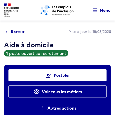
Retour au début de la page
Panneau de gestion des cookies
Aller au menu principal
Aller au contenu principal
Menu
Retour
Mise à jour le 19/05/2026
Aide à domicile
1 poste ouvert au recrutement
Actions rapides
Postuler
Voir tous les métiers
Autres actions