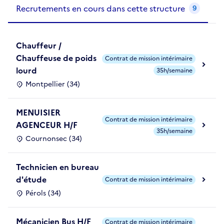
Recrutements de la structure
slide
1
of 1
Recrutements en cours dans cette structure
9
Chauffeur /
Chauffeuse de poids
Contrat de mission intérimaire
lourd
35h/semaine
Montpellier (34)
MENUISIER
Contrat de mission intérimaire
AGENCEUR H/F
35h/semaine
Cournonsec (34)
Technicien en bureau
d'étude
Contrat de mission intérimaire
Pérols (34)
Mécanicien Bus H/F
Contrat de mission intérimaire