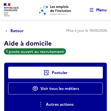
Retour au début de la page
Panneau de gestion des cookies
Aller au menu principal
Aller au contenu principal
Menu
Retour
Mise à jour le 19/05/2026
Aide à domicile
1 poste ouvert au recrutement
Actions rapides
Postuler
Voir tous les métiers
Autres actions