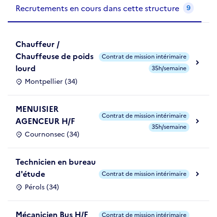
Recrutements de la structure
slide
1
of 1
Recrutements en cours dans cette structure
9
Chauffeur /
Chauffeuse de poids
Contrat de mission intérimaire
lourd
35h/semaine
Montpellier (34)
MENUISIER
Contrat de mission intérimaire
AGENCEUR H/F
35h/semaine
Cournonsec (34)
Technicien en bureau
d'étude
Contrat de mission intérimaire
Pérols (34)
Mécanicien Bus H/F
Contrat de mission intérimaire