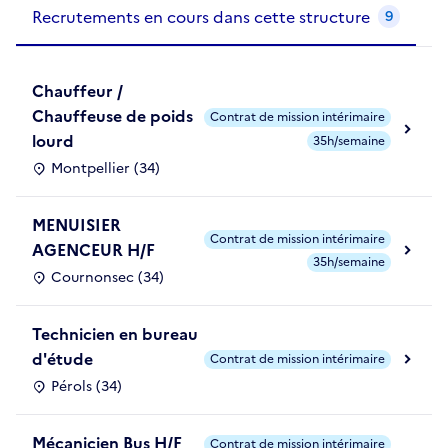
Recrutements de la structure
slide
1
of 1
Recrutements en cours dans cette structure
9
Chauffeur /
Chauffeuse de poids
Contrat de mission intérimaire
lourd
35h/semaine
Montpellier (34)
MENUISIER
Contrat de mission intérimaire
AGENCEUR H/F
35h/semaine
Cournonsec (34)
Technicien en bureau
d'étude
Contrat de mission intérimaire
Pérols (34)
Mécanicien Bus H/F
Contrat de mission intérimaire