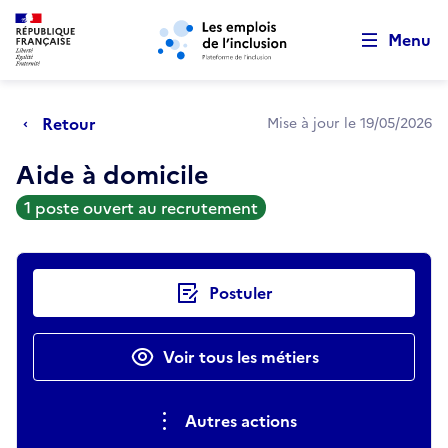
Retour au début de la page
Panneau de gestion des cookies
Aller au menu principal
Aller au contenu principal
Menu
Retour
Mise à jour le 19/05/2026
Aide à domicile
1 poste ouvert au recrutement
Actions rapides
Postuler
Voir tous les métiers
Autres actions