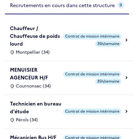
Recrutements de la structure
slide
1
of 1
Recrutements en cours dans cette structure
9
Chauffeur /
Chauffeuse de poids
Contrat de mission intérimaire
lourd
35h/semaine
Montpellier (34)
MENUISIER
Contrat de mission intérimaire
AGENCEUR H/F
35h/semaine
Cournonsec (34)
Technicien en bureau
d'étude
Contrat de mission intérimaire
Pérols (34)
Mécanicien Bus H/F
Contrat de mission intérimaire