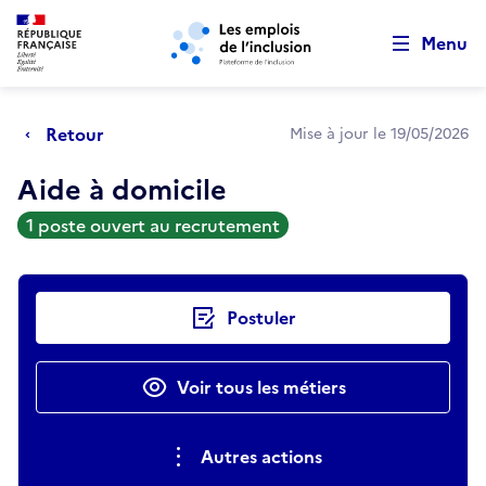
Retour au début de la page
Panneau de gestion des cookies
Aller au menu principal
Aller au contenu principal
Menu
Retour
Mise à jour le 19/05/2026
Aide à domicile
1 poste ouvert au recrutement
Actions rapides
Postuler
Voir tous les métiers
Autres actions