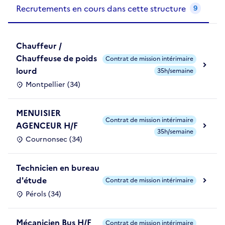
Recrutements de la structure
slide
1
of 1
Recrutements en cours dans cette structure
9
Chauffeur /
Chauffeuse de poids
Contrat de mission intérimaire
lourd
35h/semaine
Montpellier (34)
MENUISIER
Contrat de mission intérimaire
AGENCEUR H/F
35h/semaine
Cournonsec (34)
Technicien en bureau
d'étude
Contrat de mission intérimaire
Pérols (34)
Mécanicien Bus H/F
Contrat de mission intérimaire