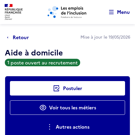
Retour au début de la page
Panneau de gestion des cookies
Aller au menu principal
Aller au contenu principal
Menu
Retour
Mise à jour le 19/05/2026
Aide à domicile
1 poste ouvert au recrutement
Actions rapides
Postuler
Voir tous les métiers
Autres actions