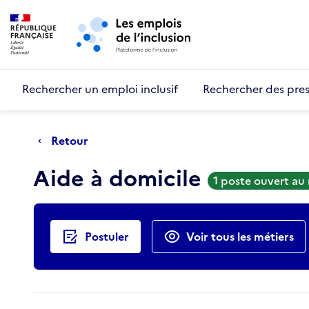
Retour au début de la page
Panneau de gestion des cookies
Aller au menu principal
Aller au contenu principal
Rechercher un emploi inclusif
Rechercher des pres
Retour
Aide à domicile
1 poste ouvert au
Actions rapides
Postuler
Voir tous les métiers