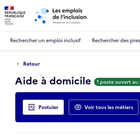
Retour au début de la page
Panneau de gestion des cookies
Aller au menu principal
Aller au contenu principal
Rechercher un emploi inclusif
Rechercher des pres
Retour
Aide à domicile
1 poste ouvert au
Actions rapides
Postuler
Voir tous les métiers