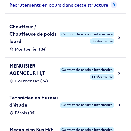
Recrutements de la structure
slide
1
of 1
Recrutements en cours dans cette structure
9
Chauffeur /
Chauffeuse de poids
Contrat de mission intérimaire
lourd
35h/semaine
Montpellier (34)
MENUISIER
Contrat de mission intérimaire
AGENCEUR H/F
35h/semaine
Cournonsec (34)
Technicien en bureau
d'étude
Contrat de mission intérimaire
Pérols (34)
Mécanicien Bus H/F
Contrat de mission intérimaire