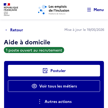
Retour au début de la page
Panneau de gestion des cookies
Aller au menu principal
Aller au contenu principal
Menu
Retour
Mise à jour le 19/05/2026
Aide à domicile
1 poste ouvert au recrutement
Actions rapides
Postuler
Voir tous les métiers
Autres actions