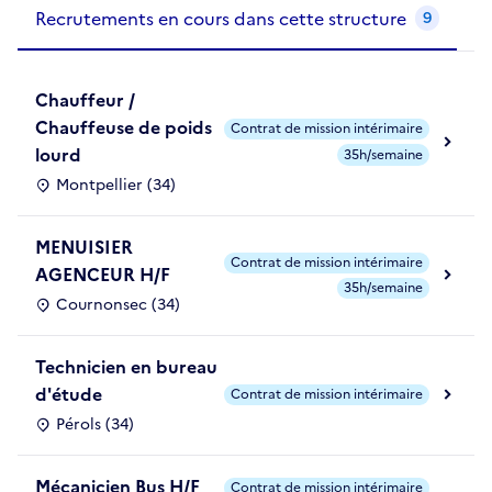
Recrutements de la structure
slide
1
of 1
Recrutements en cours dans cette structure
9
Chauffeur /
Chauffeuse de poids
Contrat de mission intérimaire
lourd
35h/semaine
Montpellier (34)
MENUISIER
Contrat de mission intérimaire
AGENCEUR H/F
35h/semaine
Cournonsec (34)
Technicien en bureau
d'étude
Contrat de mission intérimaire
Pérols (34)
Mécanicien Bus H/F
Contrat de mission intérimaire