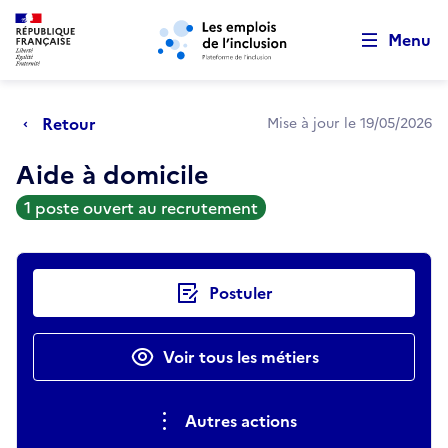
Retour au début de la page
Panneau de gestion des cookies
Aller au menu principal
Aller au contenu principal
Menu
Retour
Mise à jour le 19/05/2026
Aide à domicile
1 poste ouvert au recrutement
Actions rapides
Postuler
Voir tous les métiers
Autres actions