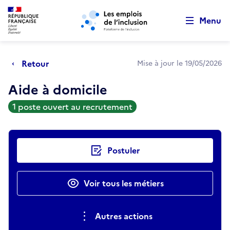
Retour au début de la page
Panneau de gestion des cookies
Aller au menu principal
Aller au contenu principal
Menu
Retour
Mise à jour le 19/05/2026
Aide à domicile
1 poste ouvert au recrutement
Actions rapides
Postuler
Voir tous les métiers
Autres actions