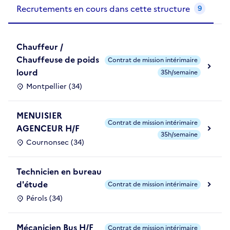
Recrutements de la structure
slide
1
of 1
Recrutements en cours dans cette structure
9
Chauffeur /
Chauffeuse de poids
Contrat de mission intérimaire
lourd
35h/semaine
Montpellier (34)
MENUISIER
Contrat de mission intérimaire
AGENCEUR H/F
35h/semaine
Cournonsec (34)
Technicien en bureau
d'étude
Contrat de mission intérimaire
Pérols (34)
Mécanicien Bus H/F
Contrat de mission intérimaire