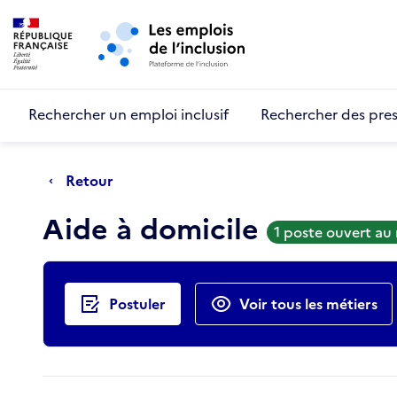
Retour au début de la page
Panneau de gestion des cookies
Aller au menu principal
Aller au contenu principal
Rechercher un emploi inclusif
Rechercher des pres
Retour
Aide à domicile
1 poste ouvert au
Actions rapides
Postuler
Voir tous les métiers