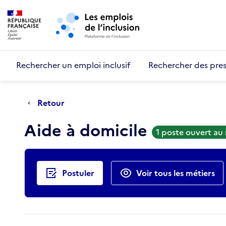
Retour au début de la page
Panneau de gestion des cookies
Aller au menu principal
Aller au contenu principal
Rechercher un emploi inclusif
Rechercher des pres
Retour
Aide à domicile
1 poste ouvert au
Actions rapides
Postuler
Voir tous les métiers