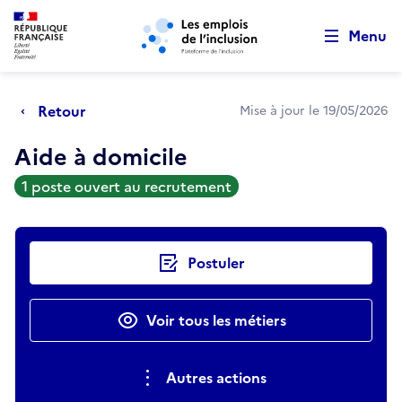
Retour au début de la page
Panneau de gestion des cookies
Aller au menu principal
Aller au contenu principal
Menu
Retour
Mise à jour le 19/05/2026
Aide à domicile
1 poste ouvert au recrutement
Actions rapides
Postuler
Voir tous les métiers
Autres actions