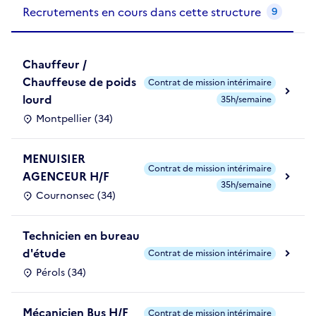
Recrutements de la structure
slide
1
of 1
Recrutements en cours dans cette structure
9
Chauffeur /
Chauffeuse de poids
Contrat de mission intérimaire
lourd
35h/semaine
Montpellier (34)
MENUISIER
Contrat de mission intérimaire
AGENCEUR H/F
35h/semaine
Cournonsec (34)
Technicien en bureau
d'étude
Contrat de mission intérimaire
Pérols (34)
Mécanicien Bus H/F
Contrat de mission intérimaire