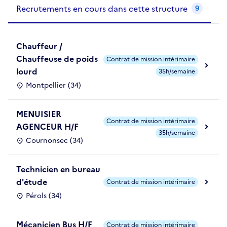
Recrutements de la structure
slide
1
of 1
Recrutements en cours dans cette structure
9
Chauffeur /
Chauffeuse de poids
Contrat de mission intérimaire
lourd
35h/semaine
Montpellier (34)
MENUISIER
Contrat de mission intérimaire
AGENCEUR H/F
35h/semaine
Cournonsec (34)
Technicien en bureau
d'étude
Contrat de mission intérimaire
Pérols (34)
Mécanicien Bus H/F
Contrat de mission intérimaire