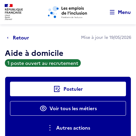
Retour au début de la page
Panneau de gestion des cookies
Aller au menu principal
Aller au contenu principal
Menu
Retour
Mise à jour le 19/05/2026
Aide à domicile
1 poste ouvert au recrutement
Actions rapides
Postuler
Voir tous les métiers
Autres actions