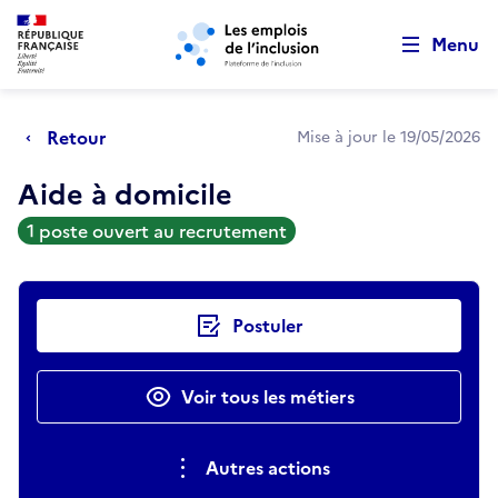
Retour au début de la page
Panneau de gestion des cookies
Aller au menu principal
Aller au contenu principal
Menu
Retour
Mise à jour le 19/05/2026
Aide à domicile
1 poste ouvert au recrutement
Actions rapides
Postuler
Voir tous les métiers
Autres actions