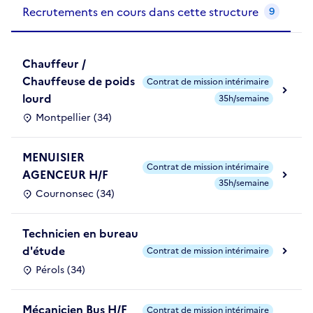
Recrutements de la structure
slide
1
of 1
Recrutements en cours dans cette structure
9
Chauffeur /
Chauffeuse de poids
Contrat de mission intérimaire
lourd
35h/semaine
Montpellier (34)
MENUISIER
Contrat de mission intérimaire
AGENCEUR H/F
35h/semaine
Cournonsec (34)
Technicien en bureau
d'étude
Contrat de mission intérimaire
Pérols (34)
Mécanicien Bus H/F
Contrat de mission intérimaire