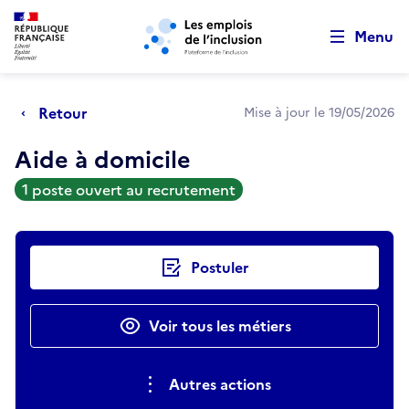
Retour au début de la page
Panneau de gestion des cookies
Aller au menu principal
Aller au contenu principal
Menu
Retour
Mise à jour le 19/05/2026
Aide à domicile
1 poste ouvert au recrutement
Actions rapides
Postuler
Voir tous les métiers
Autres actions