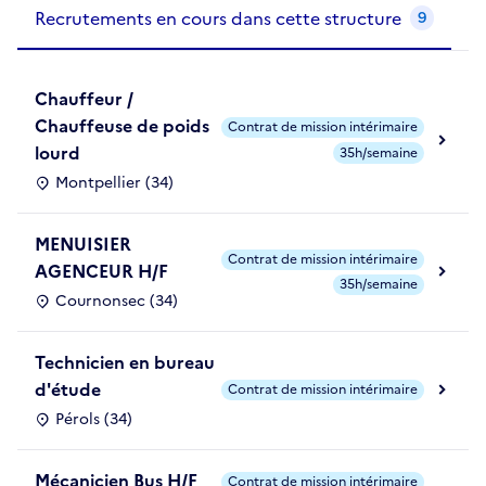
Recrutements de la structure
slide
1
of 1
Recrutements en cours dans cette structure
9
Chauffeur /
Chauffeuse de poids
Contrat de mission intérimaire
lourd
35h/semaine
Montpellier (34)
MENUISIER
Contrat de mission intérimaire
AGENCEUR H/F
35h/semaine
Cournonsec (34)
Technicien en bureau
d'étude
Contrat de mission intérimaire
Pérols (34)
Mécanicien Bus H/F
Contrat de mission intérimaire