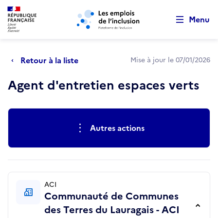
Retour au début de la page
Panneau de gestion des cookies
Aller au menu principal
Aller au contenu principal
Menu
Retour à la liste
Mise à jour le 07/01/2026
Agent d'entretien espaces verts
Actions rapides
Autres actions
ACI
Communauté de Communes
des Terres du Lauragais - ACI