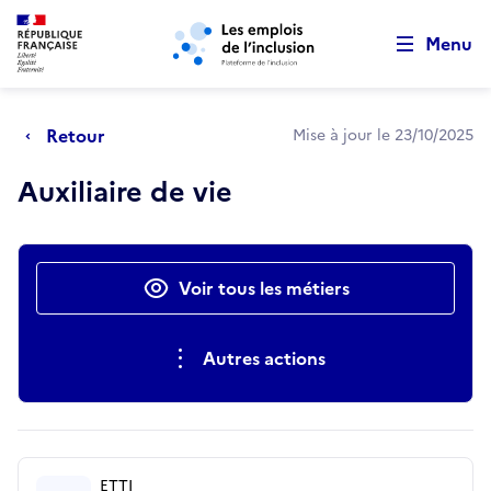
Retour au début de la page
Panneau de gestion des cookies
Aller au menu principal
Aller au contenu principal
Menu
Retour
Mise à jour le 23/10/2025
Auxiliaire de vie
Actions rapides
Voir tous les métiers
Autres actions
ETTI