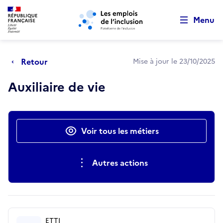
Retour au début de la page
Panneau de gestion des cookies
Aller au menu principal
Aller au contenu principal
Menu
Retour
Mise à jour le 23/10/2025
Auxiliaire de vie
Actions rapides
Voir tous les métiers
Autres actions
ETTI