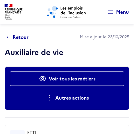
Retour au début de la page
Panneau de gestion des cookies
Aller au menu principal
Aller au contenu principal
Menu
Retour
Mise à jour le 23/10/2025
Auxiliaire de vie
Actions rapides
Voir tous les métiers
Autres actions
ETTI