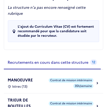
La structure n'a pas encore renseigné cette
rubrique
L'ajout du Curriculum Vitae (CV) est fortement
recommandé pour que la candidature soit
étudiée par le recruteur.
Recrutements de la structure
slide
1
of 1
Recrutements en cours dans cette structure
12
MANOEUVRE
Contrat de mission intérimaire
35h/semaine
Istres (13)
TRIEUR DE
Contrat de mission intérimaire
BOUTEILLES