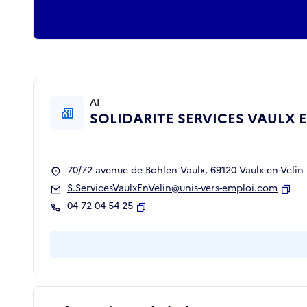
AI
SOLIDARITE SERVICES VAULX 
70/72 avenue de Bohlen Vaulx, 69120 Vaulx-en-Velin
S.ServicesVaulxEnVelin@unis-vers-emploi.com
Copi
04 72 04 54 25
Copier