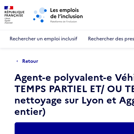
Retour au début de la page
Panneau de gestion des cookies
Aller au menu principal
Aller au contenu principal
Rechercher un emploi inclusif
Rechercher des pres
Retour
Agent-e polyvalent-e Véhi
TEMPS PARTIEL ET/ OU TEM
nettoyage sur Lyon et Agg
entier)
Actions rapides