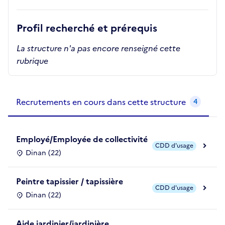
Profil recherché et prérequis
La structure n'a pas encore renseigné cette
rubrique
Recrutements de la structure
slide
1
of 1
Recrutements en cours dans cette structure
4
Employé/Employée de collectivité
CDD d'usage
Dinan (22)
Peintre tapissier / tapissière
CDD d'usage
Dinan (22)
Aide jardinier/jardinière