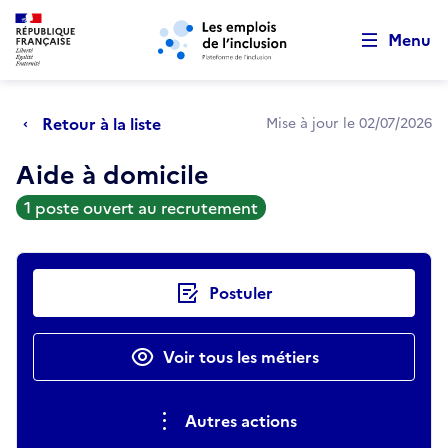
Retour au début de la page
Panneau de gestion des cookies
Aller au menu principal
Aller au contenu principal
Menu
Retour à la liste
Mise à jour le 02/07/2026
Aide à domicile
1 poste ouvert au recrutement
Actions rapides
Postuler
Voir tous les métiers
Autres actions