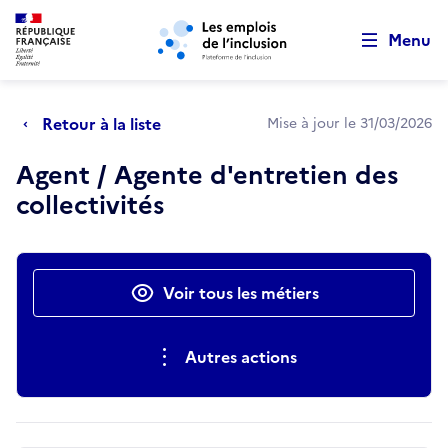
Retour au début de la page
Panneau de gestion des cookies
Aller au menu principal
Aller au contenu principal
Menu
Retour à la liste
Mise à jour le 31/03/2026
Agent / Agente d'entretien des
collectivités
Actions rapides
Voir tous les métiers
Autres actions