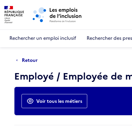
Retour au début de la page
Panneau de gestion des cookies
Aller au menu principal
Aller au contenu principal
Rechercher un emploi inclusif
Rechercher des pres
Retour
Employé / Employée de 
Actions rapides
Voir tous les métiers