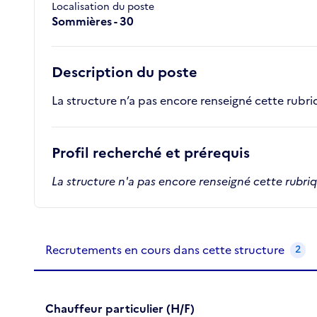
Localisation du poste
Sommières - 30
Description du poste
La structure n’a pas encore renseigné cette rubr
Profil recherché et prérequis
La structure n'a pas encore renseigné cette rubri
Recrutements de la structure
slide
1
of 1
Recrutements en cours dans cette structure
2
Chauffeur particulier (H/F)