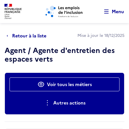
Retour au début de la page
Panneau de gestion des cookies
Aller au menu principal
Aller au contenu principal
Menu
Retour à la liste
Mise à jour le 18/12/2025
Agent / Agente d'entretien des
espaces verts
Actions rapides
Voir tous les métiers
Autres actions