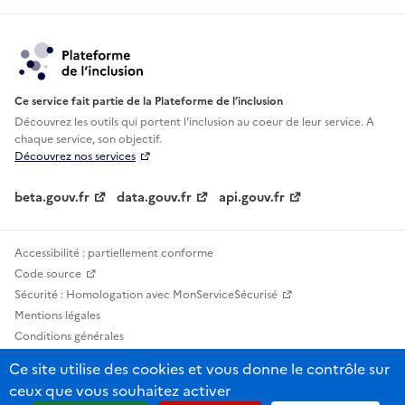
Ce service fait partie de la Plateforme de l’inclusion
Découvrez les outils qui portent l'inclusion au
coeur de leur service. A
chaque service, son objectif.
Découvrez nos services
beta.gouv.fr
data.gouv.fr
api.gouv.fr
Accessibilité : partiellement conforme
Code source
Sécurité : Homologation avec MonServiceSécurisé
Mentions légales
Conditions générales
Confidentialité
Ce site utilise des cookies et vous donne le contrôle sur
Statistiques, lexiques et indicateurs
ceux que vous souhaitez activer
Sauf mention contraire, tous les contenus de ce site sont sous licence