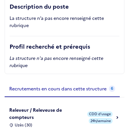
Description du poste
La structure n’a pas encore renseigné cette
rubrique
Profil recherché et prérequis
La structure n'a pas encore renseigné cette
rubrique
Recrutements de la structure
slide
1
of 1
Recrutements en cours dans cette structure
6
Releveur / Releveuse de
CDD d'usage
compteurs
24h/semaine
Uzès (30)