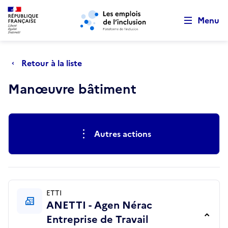
Retour au début de la page
Panneau de gestion des cookies
Aller au menu principal
Aller au contenu principal
Menu
Retour à la liste
Manœuvre bâtiment
Actions rapides
Autres actions
ETTI
ANETTI - Agen Nérac
Entreprise de Travail