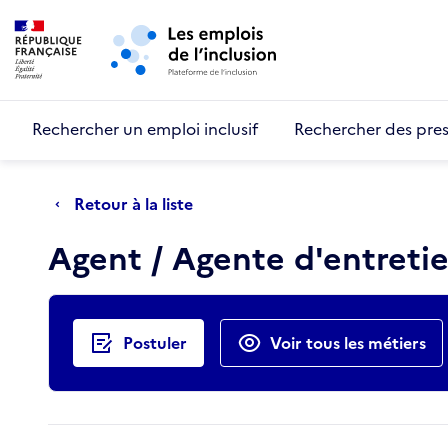
Retour au début de la page
Panneau de gestion des cookies
Aller au menu principal
Aller au contenu principal
Rechercher un emploi inclusif
Rechercher des pres
Retour à la liste
Agent / Agente d'entretien
Actions rapides
Postuler
Voir tous les métiers