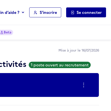
in d’aide ?
S’inscrire
Se connecter
Beta
Mise à jour le 16/07/2026
ctivités
1 poste ouvert au recrutement