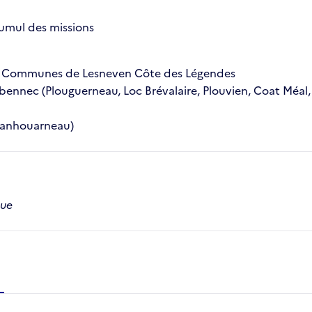
cumul des missions
de Communes de Lesneven Côte des Légendes
nnec (Plouguerneau, Loc Brévalaire, Plouvien, Coat Méal, 
 Lanhouarneau)
que