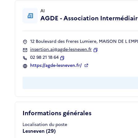
AI
AGDE - Association Intermédiai
12 Boulevard des Freres Lumiere, MAISON DE L EMP
insertion.ai@agde-lesneven.fr
Copier
02 98 21 18 64
Copier
https://agde-lesneven.fr/
Informations générales
Localisation du poste
Lesneven (29)