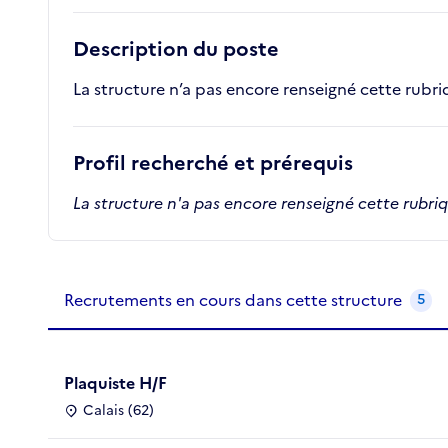
Description du poste
La structure n’a pas encore renseigné cette rubr
Profil recherché et prérequis
La structure n'a pas encore renseigné cette rubri
Recrutements de la structure
slide
1
of 1
Recrutements en cours dans cette structure
5
Plaquiste H/F
Calais (62)