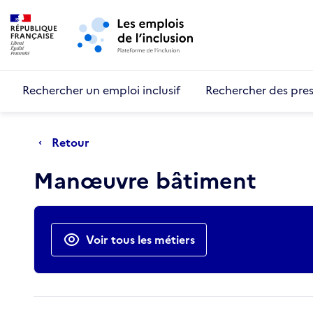
Retour au début de la page
Panneau de gestion des cookies
Aller au menu principal
Aller au contenu principal
Rechercher un emploi inclusif
Rechercher des pres
Retour
Manœuvre bâtiment
Actions rapides
Voir tous les métiers