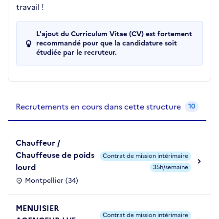
travail !
L'ajout du Curriculum Vitae (CV) est fortement
recommandé pour que la candidature soit
étudiée par le recruteur.
Recrutements de la structure
slide
1
of 1
Recrutements en cours dans cette structure
10
Chauffeur /
Chauffeuse de poids
Contrat de mission intérimaire
lourd
35h/semaine
Montpellier (34)
MENUISIER
Contrat de mission intérimaire