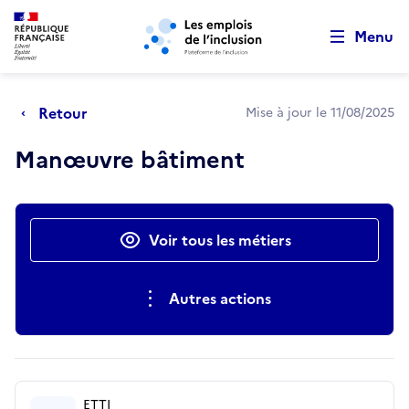
Retour au début de la page
Panneau de gestion des cookies
Aller au menu principal
Aller au contenu principal
Menu
Retour
Mise à jour le 11/08/2025
Manœuvre bâtiment
Actions rapides
Voir tous les métiers
Autres actions
ETTI