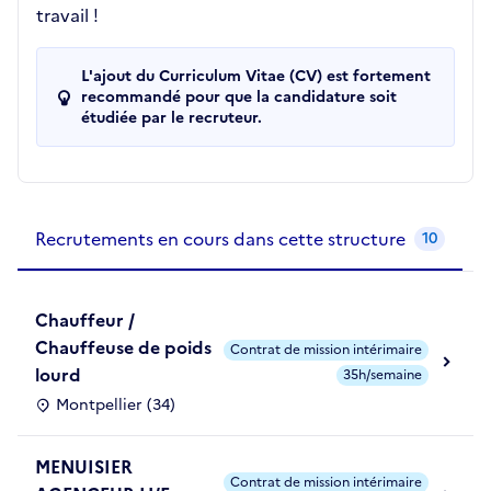
travail !
L'ajout du Curriculum Vitae (CV) est fortement
recommandé pour que la candidature soit
étudiée par le recruteur.
Recrutements de la structure
slide
1
of 1
Recrutements en cours dans cette structure
10
Chauffeur /
Chauffeuse de poids
Contrat de mission intérimaire
lourd
35h/semaine
Montpellier (34)
MENUISIER
Contrat de mission intérimaire