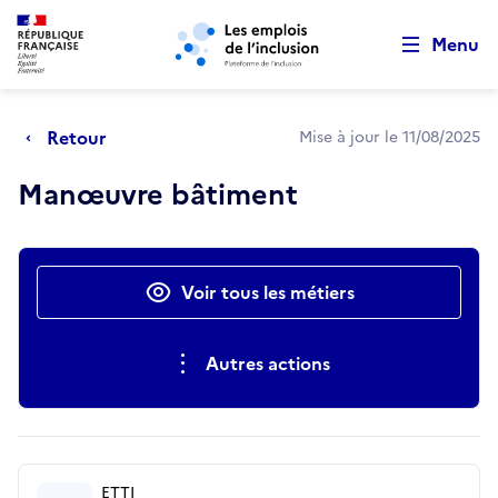
Retour au début de la page
Panneau de gestion des cookies
Aller au menu principal
Aller au contenu principal
Menu
Retour
Mise à jour le 11/08/2025
Manœuvre bâtiment
Actions rapides
Voir tous les métiers
Autres actions
ETTI