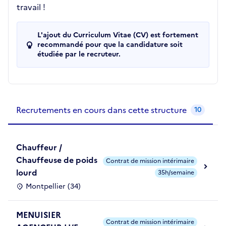
travail !
L'ajout du Curriculum Vitae (CV) est fortement
recommandé pour que la candidature soit
étudiée par le recruteur.
Recrutements de la structure
slide
1
of 1
Recrutements en cours dans cette structure
10
Chauffeur /
Chauffeuse de poids
Contrat de mission intérimaire
lourd
35h/semaine
Montpellier (34)
MENUISIER
Contrat de mission intérimaire