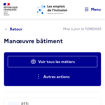
Retour au début de la page
Panneau de gestion des cookies
Aller au menu principal
Aller au contenu principal
Menu
Retour
Mise à jour le 11/08/2025
Manœuvre bâtiment
Actions rapides
Voir tous les métiers
Autres actions
ETTI