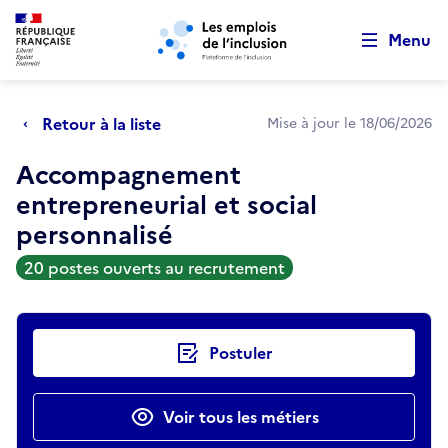
Retour au début de la page
Panneau de gestion des cookies
Aller au menu principal
Aller au contenu principal
Menu
Retour à la liste
Mise à jour le 18/06/2026
Accompagnement
entrepreneurial et social
personnalisé
20 postes ouverts au recrutement
Actions rapides
Postuler
Voir tous les métiers