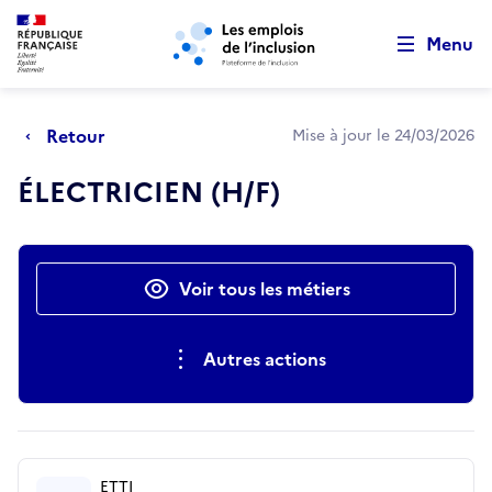
Retour au début de la page
Panneau de gestion des cookies
Aller au menu principal
Aller au contenu principal
Menu
Retour
Mise à jour le 24/03/2026
ÉLECTRICIEN (H/F)
Actions rapides
Voir tous les métiers
Autres actions
ETTI