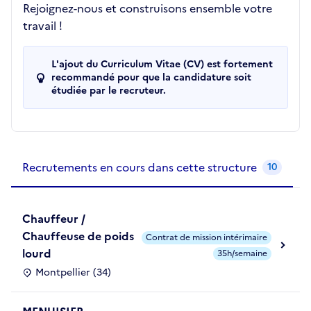
Rejoignez-nous et construisons ensemble votre
travail !
L'ajout du Curriculum Vitae (CV) est fortement
recommandé pour que la candidature soit
étudiée par le recruteur.
Recrutements de la structure
slide
1
of 1
Recrutements en cours dans cette structure
10
Chauffeur /
Chauffeuse de poids
Contrat de mission intérimaire
lourd
35h/semaine
Montpellier (34)