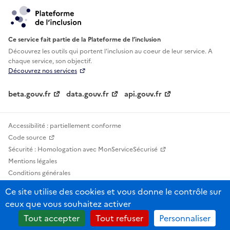
Ce service fait partie de la Plateforme de l’inclusion
Découvrez les outils qui portent l'inclusion au
coeur de leur service. A
chaque service, son objectif.
Découvrez nos services
beta.gouv.fr
data.gouv.fr
api.gouv.fr
Accessibilité : partiellement conforme
Code source
Sécurité : Homologation avec MonServiceSécurisé
Mentions légales
Conditions générales
Confidentialité
Ce site utilise des cookies et vous donne le contrôle sur
Statistiques, lexiques et indicateurs
ceux que vous souhaitez activer
Sauf mention contraire, tous les contenus de ce site sont sous licence
Tout accepter
Tout refuser
Personnaliser
etalab-2.0