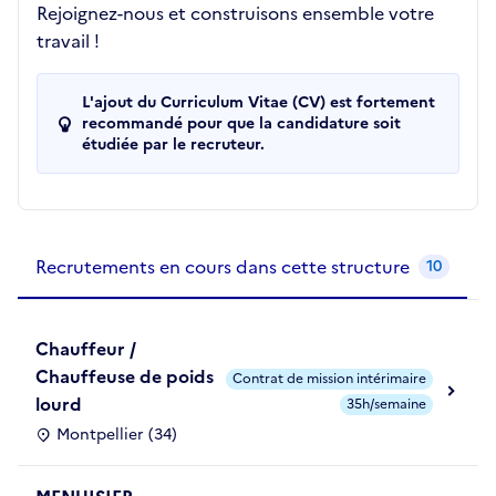
Rejoignez-nous et construisons ensemble votre
travail !
L'ajout du Curriculum Vitae (CV) est fortement
recommandé pour que la candidature soit
étudiée par le recruteur.
Recrutements de la structure
slide
1
of 1
Recrutements en cours dans cette structure
10
Chauffeur /
Chauffeuse de poids
Contrat de mission intérimaire
lourd
35h/semaine
Montpellier (34)