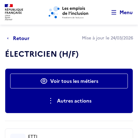
Retour au début de la page
Panneau de gestion des cookies
Aller au menu principal
Aller au contenu principal
Menu
Retour
Mise à jour le 24/03/2026
ÉLECTRICIEN (H/F)
Actions rapides
Voir tous les métiers
Autres actions
ETTI