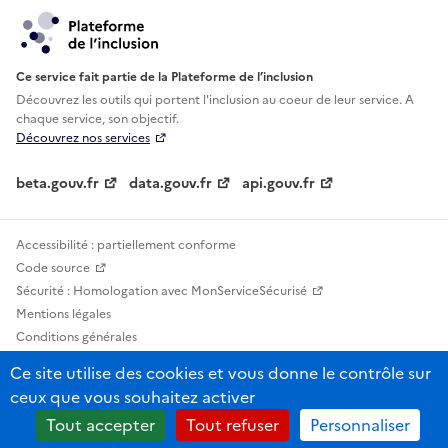
Ce service fait partie de la Plateforme de l’inclusion
Découvrez les outils qui portent l'inclusion au
coeur de leur service. A
chaque service, son objectif.
Découvrez nos services
beta.gouv.fr
data.gouv.fr
api.gouv.fr
Accessibilité : partiellement conforme
Code source
Sécurité : Homologation avec MonServiceSécurisé
Mentions légales
Conditions générales
Confidentialité
Ce site utilise des cookies et vous donne le contrôle sur
Statistiques, lexiques et indicateurs
ceux que vous souhaitez activer
Sauf mention contraire, tous les contenus de ce site sont sous licence
Tout accepter
Tout refuser
Personnaliser
etalab-2.0