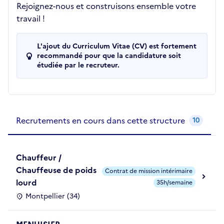
Rejoignez-nous et construisons ensemble votre
travail !
L'ajout du Curriculum Vitae (CV) est fortement
recommandé pour que la candidature soit
étudiée par le recruteur.
Recrutements de la structure
slide
1
of 1
Recrutements en cours dans cette structure
10
Chauffeur /
Chauffeuse de poids
Contrat de mission intérimaire
lourd
35h/semaine
Montpellier (34)