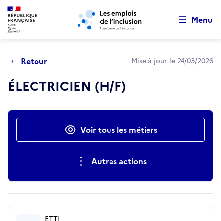
Retour au début de la page
Panneau de gestion des cookies
Aller au menu principal
Aller au contenu principal
Menu
Retour
Mise à jour le 24/03/2026
ÉLECTRICIEN (H/F)
Actions rapides
Voir tous les métiers
Autres actions
ETTI