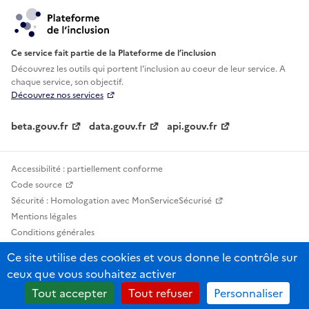
Ce service fait partie de la Plateforme de l’inclusion
Découvrez les outils qui portent l'inclusion au
coeur de leur service. A
chaque service, son objectif.
Découvrez nos services
beta.gouv.fr
data.gouv.fr
api.gouv.fr
Accessibilité : partiellement conforme
Code source
Sécurité : Homologation avec MonServiceSécurisé
Mentions légales
Conditions générales
Confidentialité
Ce site utilise des cookies et vous donne le contrôle sur
Statistiques, lexiques et indicateurs
ceux que vous souhaitez activer
Sauf mention contraire, tous les contenus de ce site sont sous licence
Tout accepter
Tout refuser
Personnaliser
etalab-2.0