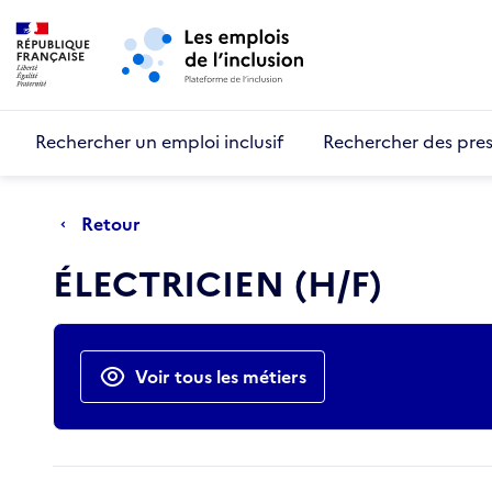
Retour au début de la page
Panneau de gestion des cookies
Aller au menu principal
Aller au contenu principal
Rechercher un emploi inclusif
Rechercher des pres
Retour
ÉLECTRICIEN (H/F)
Actions rapides
Voir tous les métiers