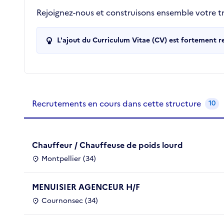
Rejoignez-nous et construisons ensemble votre tra
L'ajout du Curriculum Vitae (CV) est fortement 
Recrutements de la structure
slide
1
of 1
Recrutements en cours dans cette structure
10
Chauffeur / Chauffeuse de poids lourd
Montpellier (34)
MENUISIER AGENCEUR H/F
Cournonsec (34)