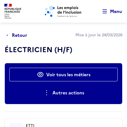
Retour au début de la page
Panneau de gestion des cookies
Aller au menu principal
Aller au contenu principal
Menu
Retour
Mise à jour le 24/03/2026
ÉLECTRICIEN (H/F)
Actions rapides
Voir tous les métiers
Autres actions
ETTI