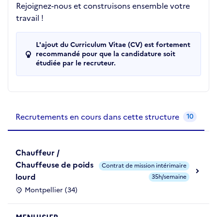
Rejoignez-nous et construisons ensemble votre
travail !
L'ajout du Curriculum Vitae (CV) est fortement
recommandé pour que la candidature soit
étudiée par le recruteur.
Recrutements de la structure
slide
1
of 1
Recrutements en cours dans cette structure
10
Chauffeur /
Chauffeuse de poids
Contrat de mission intérimaire
lourd
35h/semaine
Montpellier (34)