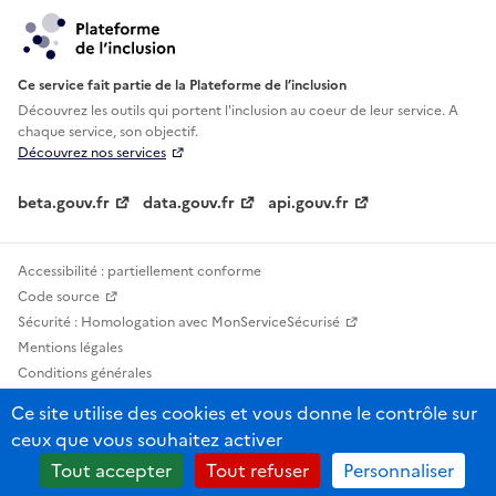
Ce service fait partie de la Plateforme de l’inclusion
Découvrez les outils qui portent l'inclusion au
coeur de leur service. A
chaque service, son objectif.
Découvrez nos services
beta.gouv.fr
data.gouv.fr
api.gouv.fr
Accessibilité : partiellement conforme
Code source
Sécurité : Homologation avec MonServiceSécurisé
Mentions légales
Conditions générales
Confidentialité
Ce site utilise des cookies et vous donne le contrôle sur
Statistiques, lexiques et indicateurs
ceux que vous souhaitez activer
Sauf mention contraire, tous les contenus de ce site sont sous licence
Tout accepter
Tout refuser
Personnaliser
etalab-2.0