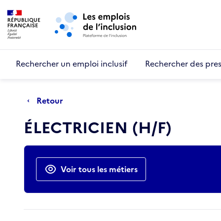
Retour au début de la page
Panneau de gestion des cookies
Aller au menu principal
Aller au contenu principal
Rechercher un emploi inclusif
Rechercher des pres
Retour
ÉLECTRICIEN (H/F)
Actions rapides
Voir tous les métiers