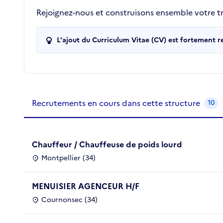
Rejoignez-nous et construisons ensemble votre tra
L'ajout du Curriculum Vitae (CV) est fortement 
Recrutements de la structure
slide
1
of 1
Recrutements en cours dans cette structure
10
Chauffeur / Chauffeuse de poids lourd
Montpellier (34)
MENUISIER AGENCEUR H/F
Cournonsec (34)