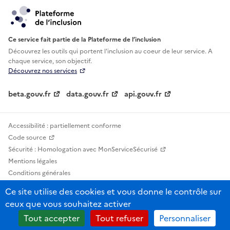
Ce service fait partie de la Plateforme de l’inclusion
Découvrez les outils qui portent l'inclusion au
coeur de leur service. A
chaque service, son objectif.
Découvrez nos services
beta.gouv.fr
data.gouv.fr
api.gouv.fr
Accessibilité : partiellement conforme
Code source
Sécurité : Homologation avec MonServiceSécurisé
Mentions légales
Conditions générales
Confidentialité
Ce site utilise des cookies et vous donne le contrôle sur
Statistiques, lexiques et indicateurs
ceux que vous souhaitez activer
Sauf mention contraire, tous les contenus de ce site sont sous licence
Tout accepter
Tout refuser
Personnaliser
etalab-2.0