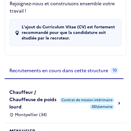
Rejoignez-nous et construisons ensemble votre
travail !
L'ajout du Curriculum Vitae (CV) est fortement
recommandé pour que la candidature soit
étudiée par le recruteur.
Recrutements de la structure
slide
1
of 1
Recrutements en cours dans cette structure
10
Chauffeur /
Chauffeuse de poids
Contrat de mission intérimaire
lourd
35h/semaine
Montpellier (34)