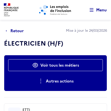
Retour au début de la page
Panneau de gestion des cookies
Aller au menu principal
Aller au contenu principal
Menu
Retour
Mise à jour le 24/03/2026
ÉLECTRICIEN (H/F)
Actions rapides
Voir tous les métiers
Autres actions
ETTI